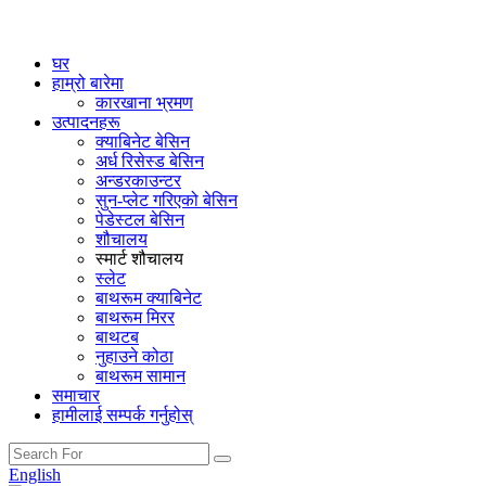
घर
हाम्रो बारेमा
कारखाना भ्रमण
उत्पादनहरू
क्याबिनेट बेसिन
अर्ध रिसेस्ड बेसिन
अन्डरकाउन्टर
सुन-प्लेट गरिएको बेसिन
पेडेस्टल बेसिन
शौचालय
स्मार्ट शौचालय
स्लेट
बाथरूम क्याबिनेट
बाथरूम मिरर
बाथटब
नुहाउने कोठा
बाथरूम सामान
समाचार
हामीलाई सम्पर्क गर्नुहोस्
English