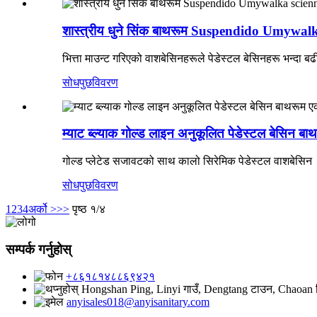
शास्त्रीय धुने सिंक बाथरूम Suspendido Umywalka 
भित्ता माउन्ट गरिएको वाशबेसिनहरूले पेडेस्टल बेसिनहरू भन्दा बढ
सोधपुछ
विवरण
म्याट ब्ल्याक गोल्ड लाइन अनुकूलित पेडेस्टल बेसिन बा
गोल्ड प्लेटेड सजावटको साथ कालो सिरेमिक पेडेस्टल वाशबेसिन
सोधपुछ
विवरण
1
2
3
4
अर्को >
>>
पृष्ठ १/४
सम्पर्क गर्नुहोस्
+८६१८१४८८६९४२१
Hongshan Ping, Linyi गाउँ, Dengtang टाउन, Chaoan
anyisales018@anyisanitary.com