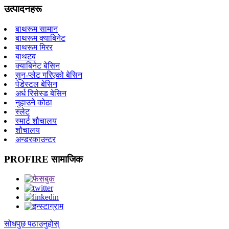
उत्पादनहरू
बाथरूम सामान
बाथरूम क्याबिनेट
बाथरूम मिरर
बाथटब
क्याबिनेट बेसिन
सुन-प्लेट गरिएको बेसिन
पेडेस्टल बेसिन
अर्ध रिसेस्ड बेसिन
नुहाउने कोठा
स्लेट
स्मार्ट शौचालय
शौचालय
अन्डरकाउन्टर
PROFIRE सामाजिक
सोधपुछ पठाउनुहोस्