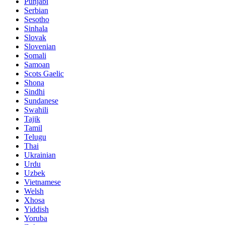
Punjabi
Serbian
Sesotho
Sinhala
Slovak
Slovenian
Somali
Samoan
Scots Gaelic
Shona
Sindhi
Sundanese
Swahili
Tajik
Tamil
Telugu
Thai
Ukrainian
Urdu
Uzbek
Vietnamese
Welsh
Xhosa
Yiddish
Yoruba