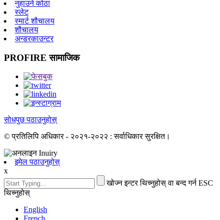
नुहाउने कोठा
स्लेट
स्मार्ट शौचालय
शौचालय
अन्डरकाउन्टर
PROFIRE सामाजिक
सोधपुछ पठाउनुहोस्
© प्रतिलिपि अधिकार - २०२१-२०२२ : सर्वाधिकार सुरक्षित।
इमेल पठाउनुहोस्
x
खोज्न इन्टर थिच्नुहोस् वा बन्द गर्न ESC
थिच्नुहोस्
English
French