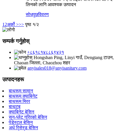
लिनको लागि आवश्यक उत्पादन
सोधपुछ
विवरण
1
2
अर्को >
>>
पृष्ठ १/२
सम्पर्क गर्नुहोस्
+८६१८१४८८६९४२१
Hongshan Ping, Linyi गाउँ, Dengtang टाउन,
Chaoan जिल्ला, Chaozhou शहर
anyisales018@anyisanitary.com
उत्पादनहरू
बाथरूम सामान
बाथरूम क्याबिनेट
बाथरूम मिरर
बाथटब
क्याबिनेट बेसिन
सुन-प्लेट गरिएको बेसिन
पेडेस्टल बेसिन
अर्ध रिसेस्ड बेसिन